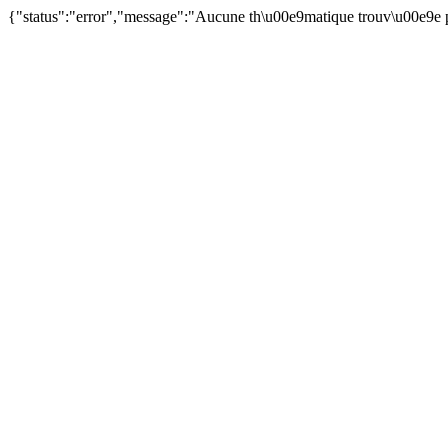
{"status":"error","message":"Aucune th\u00e9matique trouv\u00e9e p