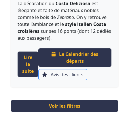
La décoration du
Costa Deliziosa
est
élégante et faite de matériaux nobles
comme le bois de
Zebrano
. On y retrouve
toute l’ambiance et le
style italien Costa
croisières
sur ses 16 ponts (dont 12 dédiés
aux passagers).
Le Calendrier des
Lire
départs
la
suite
Avis des clients
Voir les filtres