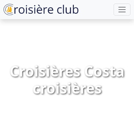
Croisières Costa
croisières