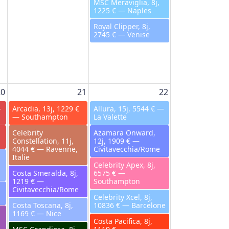
MSC Meraviglia, 8j,
1225 € — Naples
Royal Clipper, 8j,
2745 € — Venise
20
21
22
—
Arcadia, 13j, 1229 €
Allura, 15j, 5544 € —
— Southampton
La Valette
Celebrity
Azamara Onward,
Constellation, 11j,
12j, 1909 € —
4044 € — Ravenne,
Civitavecchia/Rome
Italie
Celebrity Apex, 8j,
Costa Smeralda, 8j,
6575 € —
1219 € —
Southampton
Civitavecchia/Rome
Celebrity Xcel, 8j,
Costa Toscana, 8j,
10836 € — Barcelone
1169 € — Nice
Costa Pacifica, 8j,