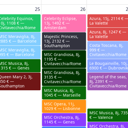
25
26
Celebrity Equinox,
Celebrity Eclipse,
Azura, 15j, 2114 € 
10j, 1108 € —
13j, 1492 € —
La Valette
Civitavecchia/Rome
Amsterdam
Azura, 8j, 1247 € —
MSC Meraviglia, 8j,
Majestic Princess,
La Valette
2885 € — Barcelone
13j, 2132 € —
Costa Toscana, 8j,
Southampton
MSC Meraviglia, 8j,
999 € —
995 € — Barcelone
MSC Grandiosa, 8j,
Civitavecchia/Rome
1195 € —
MSC Musica, 8j,
Le Bougainville, 10j,
Civitavecchia/Rome
1315 € — Genes
6900 € — Dubrovnik
MSC Grandiosa, 8j,
Queen Mary 2, 3j,
Legend of the seas,
3135 € —
350 € —
8j, 2391 € —
Civitavecchia/Rome
Southampton
Civitavecchia/Rome
MSC Musica, 8j,
M/Y ADRIATIC BLUE
1045 € — Marseille
2022, 10j, 4370 € —
MSC Opera, 11j,
Dubrovnik
1029 € — Lisbonne
MSC Musica, 8j, 735
MSC Orchestra, 8j,
€ — Valence
1145 € — Genes
MSC Orchestra, 8j,