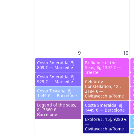
9
10
Costa Smeralda, 5j,
Brilliance of the
809 € — Marseille
Seas, 8j, 1397 € —
Trieste
Costa Smeralda, 8j,
929 € — Marseille
Celebrity
Constellation, 12j,
Costa Toscana, 8j,
2184 € —
1449 € — Barcelone
Civitavecchia/Rome
Legend of the seas,
Costa Smeralda, 8j,
8j, 3560 € —
1449 € — Barcelone
Barcelone
Explora I, 15j, 9280 €
M/Y ADRIATIC BLUE
—
2022, 10j, 4370 € —
Civitavecchia/Rome
Dubrovnik