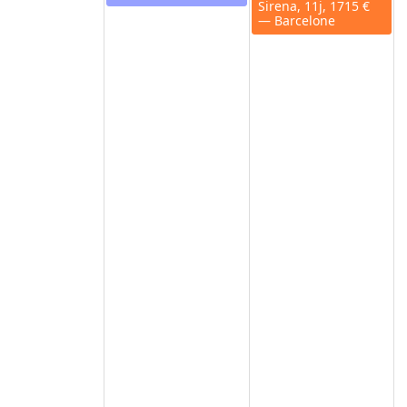
Sirena, 11j, 1715 €
Silver Nova, 8j, 7800
— Barcelone
€ — Athenes