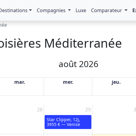
Destinations
Compagnies
Luxe
Comparateur
E
née
oisières Méditerranée
août 2026
mar.
mer.
jeu.
28
29
Star Clipper, 12j,
3955 € — Venise