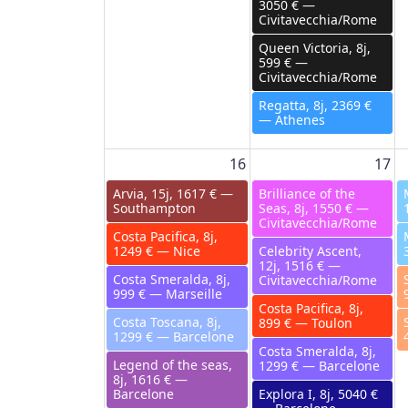
3050 € —
Civitavecchia/Rome
Queen Victoria, 8j,
599 € —
Civitavecchia/Rome
Regatta, 8j, 2369 €
— Athenes
16
17
Arvia, 15j, 1617 € —
Brilliance of the
Southampton
Seas, 8j, 1550 € —
Civitavecchia/Rome
Costa Pacifica, 8j,
1249 € — Nice
Celebrity Ascent,
12j, 1516 € —
Costa Smeralda, 8j,
Civitavecchia/Rome
999 € — Marseille
Costa Pacifica, 8j,
Costa Toscana, 8j,
899 € — Toulon
1299 € — Barcelone
Costa Smeralda, 8j,
Legend of the seas,
1299 € — Barcelone
8j, 1616 € —
Barcelone
Explora I, 8j, 5040 €