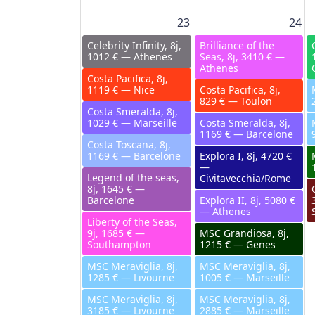
23
24
Celebrity Infinity, 8j,
Brilliance of the
1012 € — Athenes
Seas, 8j, 3410 € —
Athenes
Costa Pacifica, 8j,
1119 € — Nice
Costa Pacifica, 8j,
829 € — Toulon
Costa Smeralda, 8j,
1029 € — Marseille
Costa Smeralda, 8j,
1169 € — Barcelone
Costa Toscana, 8j,
1169 € — Barcelone
Explora I, 8j, 4720 €
—
Legend of the seas,
Civitavecchia/Rome
8j, 1645 € —
Barcelone
Explora II, 8j, 5080 €
— Athenes
Liberty of the Seas,
9j, 1685 € —
MSC Grandiosa, 8j,
Southampton
1215 € — Genes
MSC Meraviglia, 8j,
MSC Meraviglia, 8j,
1285 € — Livourne
1005 € — Marseille
MSC Meraviglia, 8j,
MSC Meraviglia, 8j,
3185 € — Livourne
2885 € — Marseille