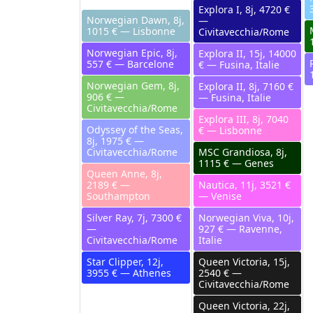
Explora I, 8j, 4720 €
Norwegian Dawn, 8j,
—
1015 € — Lisbonne
Civitavecchia/Rome
Norwegian Epic, 8j,
Explora II, 15j, 14000
557 € — Barcelone
€ — Fusina, Italie
Norwegian Gem, 8j,
Explora II, 8j, 7160 €
906 € —
— Fusina, Italie
Civitavecchia/Rome
Explora III, 8j, 7040
Odyssey of the Seas,
€ — Lisbonne
8j, 1975 € —
Civitavecchia/Rome
MSC Grandiosa, 8j,
1115 € — Genes
Queen Anne, 8j,
2189 € —
Nautica, 11j, 3521 €
Southampton
— Venise
Silver Ray, 7j, 7300 €
Norwegian Viva, 10j,
—
927 € — Ravenne,
Civitavecchia/Rome
Italie
Star Clipper, 12j,
Queen Victoria, 15j,
3955 € — Athenes
2540 € —
Civitavecchia/Rome
Queen Victoria, 22j,