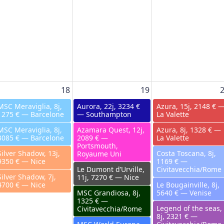
18
19
MSC Meraviglia, 8j,
Aurora, 22j, 3234 €
Azura, 15j, 2148 € 
1275 € — Barcelone
— Southampton
La Valette
MSC Meraviglia, 8j,
Azamara Quest, 12j,
Azura, 8j, 1328 € —
3085 € — Barcelone
2089 € —
La Valette
Portsmouth,
Silver Shadow, 13j,
Costa Toscana, 8j,
Royaume Uni
9350 € — Nice
1169 € —
Le Dumont d’Urville,
Civitavecchia/Rome
Silver Shadow, 7j,
11j, 7270 € — Nice
4700 € — Nice
Le Bougainville, 8j,
MSC Grandiosa, 8j,
5640 € — Venise
1325 € —
Legend of the seas,
Civitavecchia/Rome
8j, 2321 € —