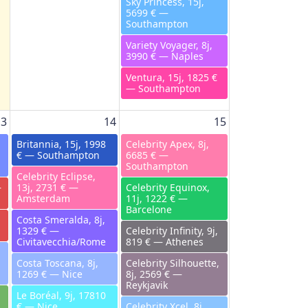
Sky Princess, 15j,
5699 € —
Southampton
Variety Voyager, 8j,
3990 € — Naples
Ventura, 15j, 1825 €
— Southampton
13
14
15
Britannia, 15j, 1998
Celebrity Apex, 8j,
€ — Southampton
6685 € —
Southampton
Celebrity Eclipse,
—
13j, 2731 € —
Celebrity Equinox,
Amsterdam
11j, 1222 € —
Barcelone
Costa Smeralda, 8j,
1329 € —
Celebrity Infinity, 9j,
Civitavecchia/Rome
819 € — Athenes
Costa Toscana, 8j,
Celebrity Silhouette,
1269 € — Nice
8j, 2569 € —
Reykjavik
Le Boréal, 9j, 17810
€ — Nice
Celebrity Xcel, 8j,