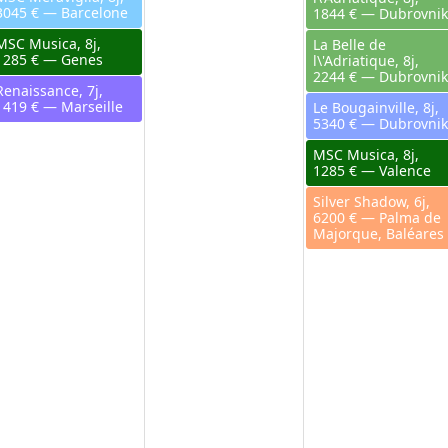
3045 € — Barcelone
1844 € — Dubrovnik
MSC Musica, 8j,
La Belle de
1285 € — Genes
l\'Adriatique, 8j,
2244 € — Dubrovnik
Renaissance, 7j,
1419 € — Marseille
Le Bougainville, 8j,
5340 € — Dubrovnik
MSC Musica, 8j,
1285 € — Valence
Silver Shadow, 6j,
6200 € — Palma de
Majorque, Baléares