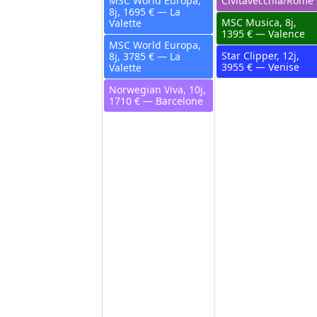
MSC World Europa,
Civitavecchia/Rome
8j, 1695 € — La
MSC Musica, 8j,
Valette
1395 € — Valence
MSC World Europa,
Star Clipper, 12j,
8j, 3785 € — La
3955 € — Venise
Valette
Norwegian Viva, 10j,
1710 € — Barcelone