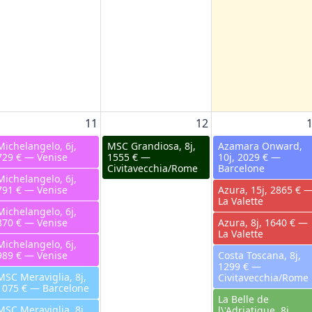
11
12
Michelangelo, 6j,
MSC Grandiosa, 8j,
Azamara Onward,
729 € — Venise
1555 € —
10j, 2029 € —
Civitavecchia/Rome
Barcelone
Michelangelo, 6j,
791 € — Venise
Azura, 15j, 2865 € 
La Valette
Michelangelo, 6j,
870 € — Venise
Azura, 8j, 1640 € —
La Valette
Michelangelo, 6j,
989 € — Venise
Costa Toscana, 8j,
1299 € —
MSC Meraviglia, 8j,
Civitavecchia/Rome
1075 € — Barcelone
La Belle de
MSC Meraviglia, 8j,
l\'Adriatique, 8j,