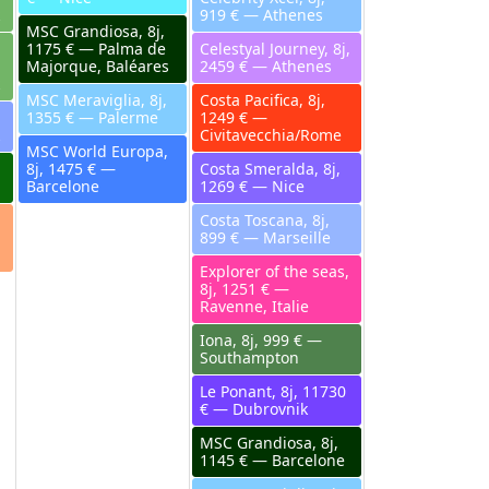
919 € — Athenes
MSC Grandiosa, 8j,
1175 € — Palma de
Celestyal Journey, 8j,
Majorque, Baléares
2459 € — Athenes
MSC Meraviglia, 8j,
Costa Pacifica, 8j,
1355 € — Palerme
1249 € —
Civitavecchia/Rome
MSC World Europa,
8j, 1475 € —
Costa Smeralda, 8j,
Barcelone
1269 € — Nice
Costa Toscana, 8j,
899 € — Marseille
Explorer of the seas,
8j, 1251 € —
Ravenne, Italie
Iona, 8j, 999 € —
Southampton
Le Ponant, 8j, 11730
€ — Dubrovnik
MSC Grandiosa, 8j,
1145 € — Barcelone