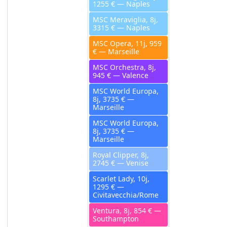
1255 € — Naples
MSC Meraviglia, 8j,
3315 € — Naples
MSC Opera, 11j, 959
€ — Marseille
MSC Orchestra, 8j,
945 € — Valence
MSC World Europa,
8j, 3735 € —
Marseille
MSC World Europa,
8j, 3735 € —
Marseille
Royal Clipper, 8j,
2745 € — Venise
Scarlet Lady, 10j,
1295 € —
Civitavecchia/Rome
Ventura, 8j, 854 € —
Southampton