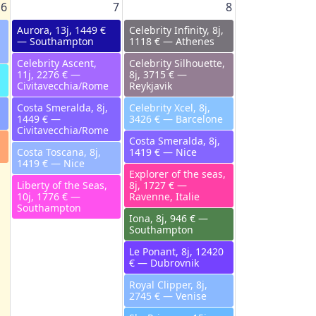
6
7
8
Aurora, 13j, 1449 €
Celebrity Infinity, 8j,
— Southampton
1118 € — Athenes
Celebrity Ascent,
Celebrity Silhouette,
11j, 2276 € —
8j, 3715 € —
Civitavecchia/Rome
Reykjavik
Costa Smeralda, 8j,
Celebrity Xcel, 8j,
1449 € —
3426 € — Barcelone
Civitavecchia/Rome
Costa Smeralda, 8j,
Costa Toscana, 8j,
1419 € — Nice
1419 € — Nice
Explorer of the seas,
Liberty of the Seas,
8j, 1727 € —
10j, 1776 € —
Ravenne, Italie
Southampton
Iona, 8j, 946 € —
Southampton
Le Ponant, 8j, 12420
€ — Dubrovnik
Royal Clipper, 8j,
2745 € — Venise