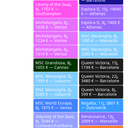
— Barcelone
Liberty of the Seas,
8j, 1703 € —
Explora II, 15j, 14000
Southampton
€ — Athenes
Michelangelo, 6j,
Explora II, 8j, 7400 €
1026 € — Venise
— Athenes
Michelangelo, 6j,
MSC Meraviglia, 8j,
1224 € — Venise
1085 € — Marseille
Michelangelo, 6j,
MSC Meraviglia, 8j,
1314 € — Venise
3285 € — Marseille
MSC Grandiosa, 8j,
Queen Victoria, 15j,
1055 € — Cannes
1199 € — Barcelone
MSC Meraviglia, 8j,
Queen Victoria, 22j,
1395 € — Livourne
3480 € — Barcelone
MSC Meraviglia, 8j,
Queen Victoria, 8j,
3285 € — Livourne
599 € — Barcelone
MSC World Europa,
Regatta, 11j, 3801 €
8j, 1875 € — Genes
— Dubrovnik
Odyssey of the Seas,
Renaissance, 13j,
8j, 2044 € —
2009 € — Marseille
Civitavecchia/Rome