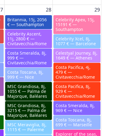
27
28
29
—
Britannia, 15j, 2056
Celebrity Apex, 15j,
€ — Southampton
15191 € —
Southampton
Celebrity Ascent,
11j, 2800 € —
Celebrity Xcel, 8j,
Civitavecchia/Rome
1077 € — Barcelone
Costa Smeralda, 8j,
Celestyal Journey, 8j,
999 € —
1649 € — Athenes
Civitavecchia/Rome
Costa Pacifica, 4j,
Costa Toscana, 8j,
479 € —
999 € — Nice
Civitavecchia/Rome
MSC Grandiosa, 8j,
Costa Pacifica, 8j,
1055 € — Palma de
929 € —
Majorque, Baléares
Civitavecchia/Rome
MSC Grandiosa, 8j,
Costa Smeralda, 8j,
3215 € — Palma de
969 € — Nice
Majorque, Baléares
Costa Toscana, 8j,
MSC Meraviglia, 8j,
699 € — Marseille
1115 € — Palerme
Explorer of the seas,