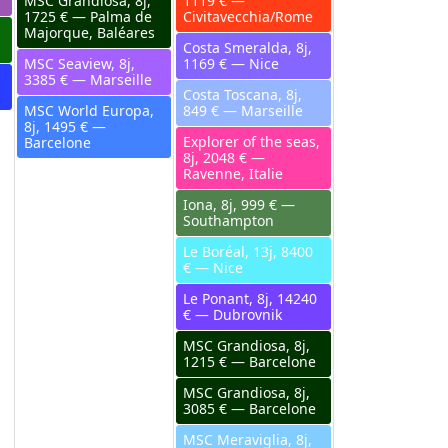
MSC Grandiosa, 8j,
1119 € —
1725 € — Palma de
Civitavecchia/Rome
Majorque, Baléares
Costa Smeralda, 8j,
MSC Seaview, 8j,
1169 € — Nice
3385 € — Marseille
Costa Toscana, 8j,
MSC World Europa,
849 € — Marseille
8j, 1495 € —
Explorer of the seas,
Barcelone
8j, 2048 € —
Ravenne, Italie
Iona, 8j, 999 € —
Southampton
Le Boréal, 13j, 8400
€ — Nice
Le Ponant, 8j, 14240
€ — Dubrovnik
MSC Grandiosa, 8j,
1215 € — Barcelone
MSC Grandiosa, 8j,
3085 € — Barcelone
MSC Meraviglia, 8j,