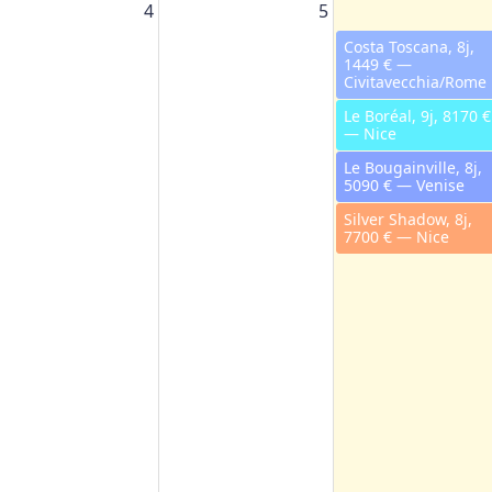
4
5
Costa Toscana, 8j,
1449 € —
Civitavecchia/Rome
Le Boréal, 9j, 8170 €
— Nice
Le Bougainville, 8j,
5090 € — Venise
Silver Shadow, 8j,
7700 € — Nice