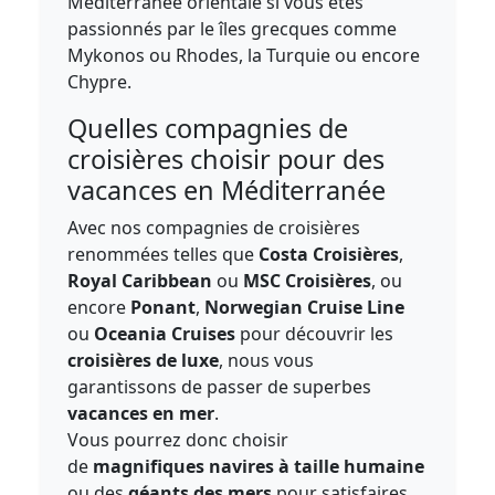
Méditerranée orientale si vous êtes
passionnés par le îles grecques comme
Mykonos ou Rhodes, la Turquie ou encore
Chypre.
Quelles compagnies de
croisières choisir pour des
vacances en Méditerranée
Avec nos compagnies de croisières
renommées telles que
Costa Croisières
,
Royal Caribbean
ou
MSC Croisières
, ou
encore
Ponant
,
Norwegian Cruise Line
ou
Oceania Cruises
pour découvrir les
croisières de luxe
, nous vous
garantissons de passer de superbes
vacances en mer
.
Vous pourrez donc choisir
de
magnifiques navires à taille humaine
ou des
géants des mers
pour satisfaires