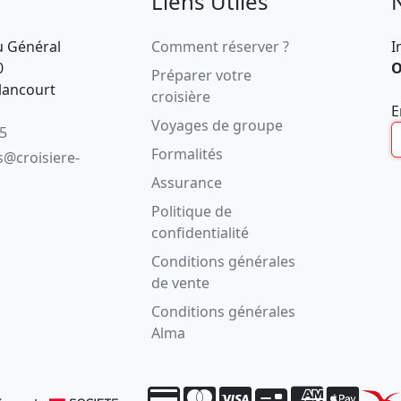
Liens Utiles
u Général
Comment réserver ?
I
0
O
Préparer votre
lancourt
croisière
E
Voyages de groupe
05
Formalités
s@croisiere-
Assurance
Politique de
confidentialité
Conditions générales
de vente
Conditions générales
Alma