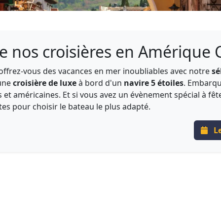
e nos croisières en Amérique 
offrez-vous des vacances en mer inoubliables avec notre
sé
 une
croisière de luxe
à bord d'un
navire 5 étoiles
. Embarque
t américaines. Et si vous avez un évènement spécial à fêt
es pour choisir le bateau le plus adapté.
Le