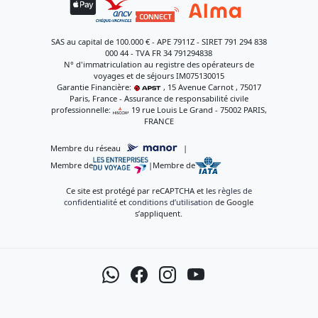
SAS au capital de 100.000 € - APE 7911Z - SIRET 791 294 838
000 44 - TVA FR 34 791294838
N° d'immatriculation au registre des opérateurs de
voyages et de séjours IM075130015
Garantie Financière:
, 15 Avenue Carnot , 75017
Paris, France - Assurance de responsabilité civile
professionnelle:
, 19 rue Louis Le Grand - 75002 PARIS,
FRANCE
Membre du réseau
|
Membre de
|
Membre de
Ce site est protégé par reCAPTCHA et les
règles de
confidentialité
et
conditions d’utilisation
de Google
s’appliquent.