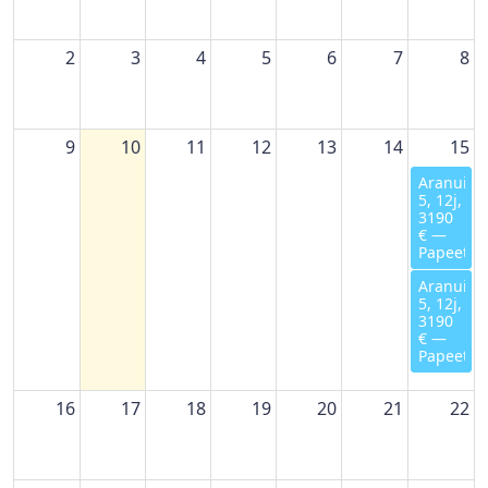
2
3
4
5
6
7
8
9
10
11
12
13
14
15
Aranui
5, 12j,
3190
€ —
Papeete
Aranui
5, 12j,
3190
€ —
Papeete
16
17
18
19
20
21
22