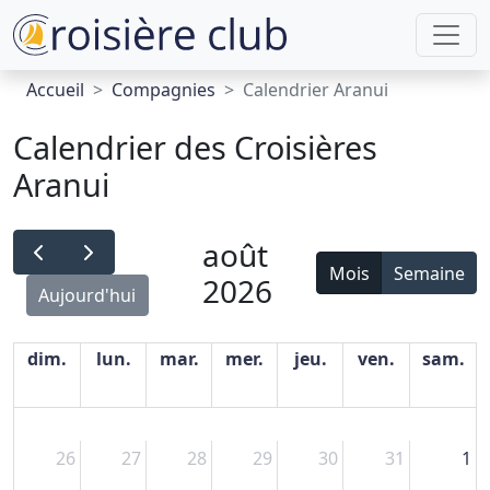
Accueil
Compagnies
Calendrier Aranui
Calendrier des Croisières
Aranui
août
Mois
Semaine
2026
Aujourd'hui
dim.
lun.
mar.
mer.
jeu.
ven.
sam.
26
27
28
29
30
31
1