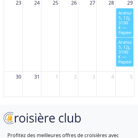
23
24
25
26
27
28
29
Aranui
5, 12j,
3190
€ —
Papeete
Aranui
5, 12j,
3190
€ —
Papeete
30
31
1
2
3
4
5
Profitez des meilleures offres de croisières avec