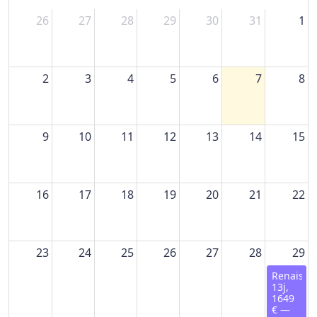
26
27
28
29
30
31
1
2
3
4
5
6
7
8
9
10
11
12
13
14
15
16
17
18
19
20
21
22
23
24
25
26
27
28
29
Renaissa
13j,
1649
€ —