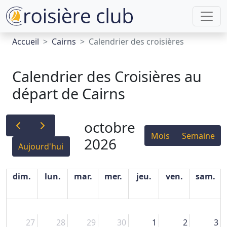
Accueil
Cairns
Calendrier des croisières
Calendrier des Croisières au
départ de Cairns
octobre
Mois
Semaine
2026
Aujourd'hui
dim.
lun.
mar.
mer.
jeu.
ven.
sam.
27
28
29
30
1
2
3