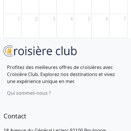
1
2
3
4
5
6
7
Profitez des meilleures offres de croisières avec
Croisière Club. Explorez nos destinations et vivez
une expérience unique en mer.
Qui sommes-nous ?
Contact
18 Avenue du Général Leclerc 92100 Boulogne-