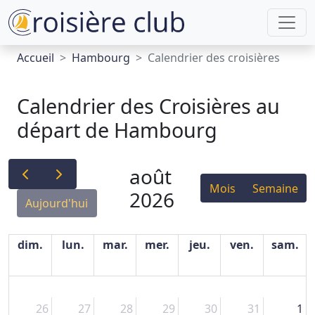
Accueil
Hambourg
Calendrier des croisières
Calendrier des Croisières au
départ de Hambourg
août
Mois
Semaine
2026
Aujourd'hui
dim.
lun.
mar.
mer.
jeu.
ven.
sam.
26
27
28
29
30
31
1