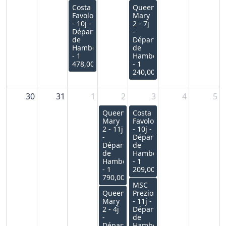
Costa
Queen
Favolosa
Mary
- 10j -
2 - 7j
Départ
-
de
Départ
Hambourg
de
- 1
Hambourg
478,00€
- 1
240,00€
30
31
1
2
3
4
5
Queen
Costa
Mary
Favolosa
2 - 11j
- 10j -
-
Départ
Départ
de
de
Hambourg
Hambourg
- 1
- 1
209,00€
790,00€
MSC
Queen
Preziosa
Mary
- 11j -
2 - 4j
Départ
-
de
Départ
Hambourg