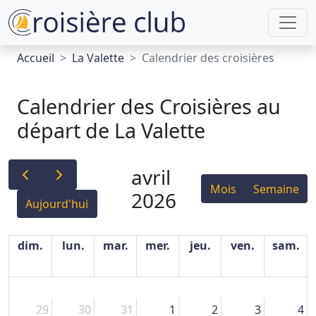
Accueil
La Valette
Calendrier des croisières
Calendrier des Croisières au
départ de La Valette
avril
Mois
Semaine
2026
Aujourd'hui
dim.
lun.
mar.
mer.
jeu.
ven.
sam.
29
30
31
1
2
3
4