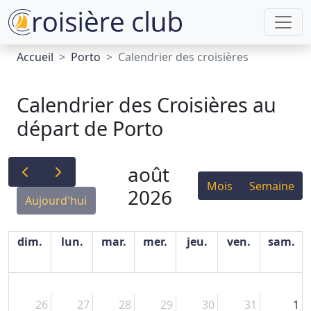
Accueil
Porto
Calendrier des croisières
Calendrier des Croisières au
départ de Porto
août
Mois
Semaine
2026
Aujourd'hui
dim.
lun.
mar.
mer.
jeu.
ven.
sam.
26
27
28
29
30
31
1