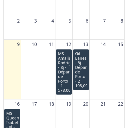
2
3
4
5
6
7
8
9
10
11
12
13
14
15
MS
Gil
Amalia
Eanes
Rodrigues
- 8j -
- 8j -
Départ
Départ
de
de
Porto
Porto
- 2
- 1
108,00€
578,00€
16
17
18
19
20
21
22
MS
Queen
Isabel
- 8j -