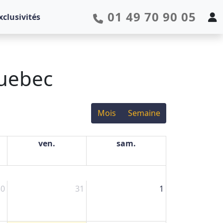
01 49 70 90 05
xclusivités
Quebec
Mois
Semaine
ven.
sam.
30
31
1