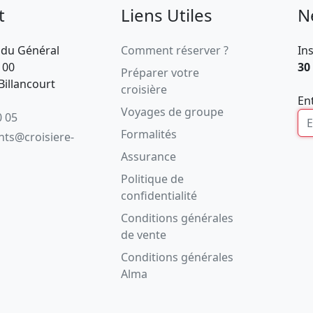
t
Liens Utiles
N
 du Général
Comment réserver ?
In
100
30
Préparer votre
illancourt
croisière
En
Voyages de groupe
0 05
Formalités
ents@croisiere-
Assurance
Politique de
confidentialité
Conditions générales
de vente
Conditions générales
Alma