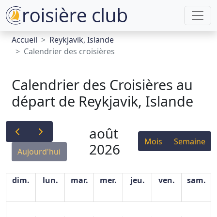
Accueil
Reykjavik, Islande
Calendrier des croisières
Calendrier des Croisières au
départ de Reykjavik, Islande
août
Mois
Semaine
2026
Aujourd'hui
dim.
lun.
mar.
mer.
jeu.
ven.
sam.