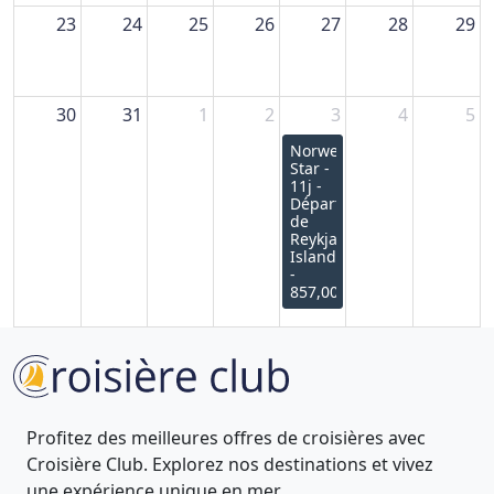
23
24
25
26
27
28
29
30
31
1
2
3
4
5
Norwegian
Star -
11j -
Départ
de
Reykjavik,
Islande
-
857,00€
Profitez des meilleures offres de croisières avec
Croisière Club. Explorez nos destinations et vivez
une expérience unique en mer.