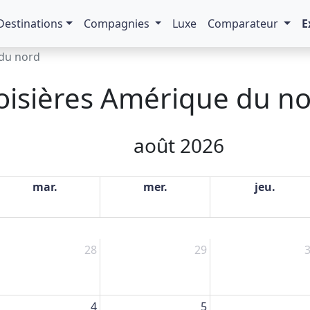
Destinations
Compagnies
Luxe
Comparateur
E
 du nord
oisières Amérique du n
août 2026
mar.
mer.
jeu.
28
29
4
5