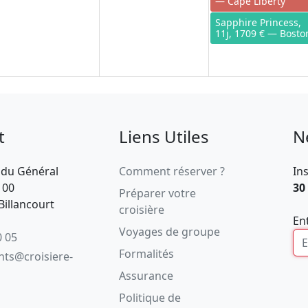
— Cape Liberty
Sapphire Princess,
11j, 1709 € — Bosto
t
Liens Utiles
N
 du Général
Comment réserver ?
In
100
30
Préparer votre
illancourt
croisière
En
Voyages de groupe
0 05
Formalités
ents@croisiere-
Assurance
Politique de