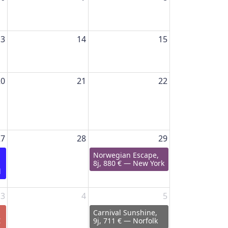
13
14
15
20
21
22
27
28
29
Norwegian Escape,
8j, 880 € — New York
d
3
4
5
Carnival Sunshine,
€
9j, 711 € — Norfolk