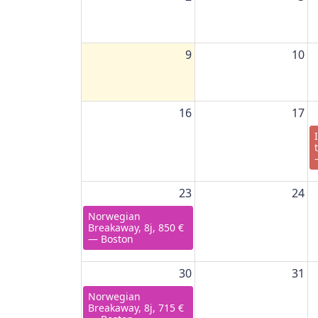
9
10
16
17
23
24
Norwegian
Breakaway, 8j, 850 €
— Boston
30
31
Norwegian
Breakaway, 8j, 715 €