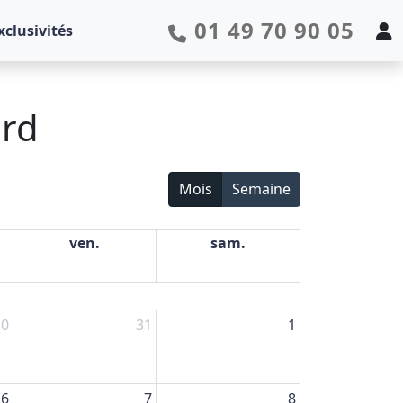
01 49 70 90 05
xclusivités
ord
Mois
Semaine
ven.
sam.
30
31
1
6
7
8