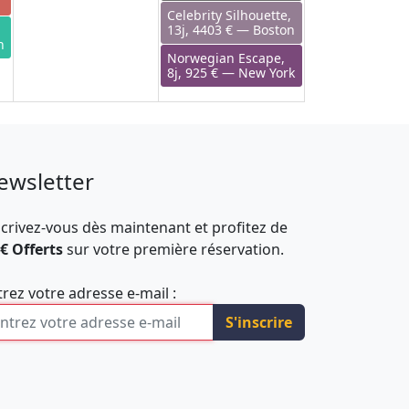
Celebrity Silhouette,
13j, 4403 € — Boston
n
Norwegian Escape,
8j, 925 € — New York
ewsletter
scrivez-vous dès maintenant et profitez de
 € Offerts
sur votre première réservation.
trez votre adresse e-mail :
S'inscrire