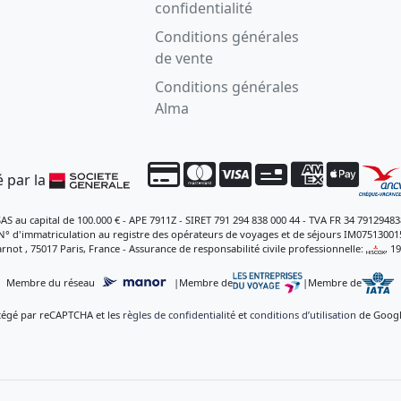
confidentialité
Conditions générales
de vente
Conditions générales
Alma
 par la
SAS au capital de 100.000 € - APE 7911Z - SIRET 791 294 838 000 44 - TVA FR 34 79129483
N° d'immatriculation au registre des opérateurs de voyages et de séjours IM07513001
rnot , 75017 Paris, France - Assurance de responsabilité civile professionnelle:
, 1
Membre du réseau
|
Membre de
|
Membre de
otégé par reCAPTCHA et les
règles de confidentialité
et
conditions d’utilisation
de Google