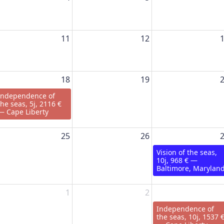
11
12
18
19
Independence of
the seas, 5j, 2116 €
— Cape Liberty
25
26
Vision of the seas,
10j, 968 € —
Baltimore, Marylan
1
2
Independence of
the seas, 10j, 1537 