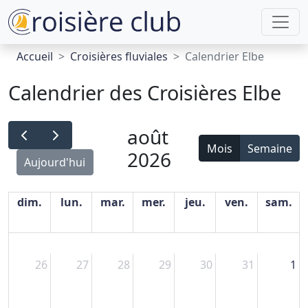
Accueil
Croisières fluviales
Calendrier Elbe
Calendrier des Croisières Elbe
août
Mois
Semaine
2026
Aujourd'hui
dim.
lun.
mar.
mer.
jeu.
ven.
sam.
26
27
28
29
30
31
1