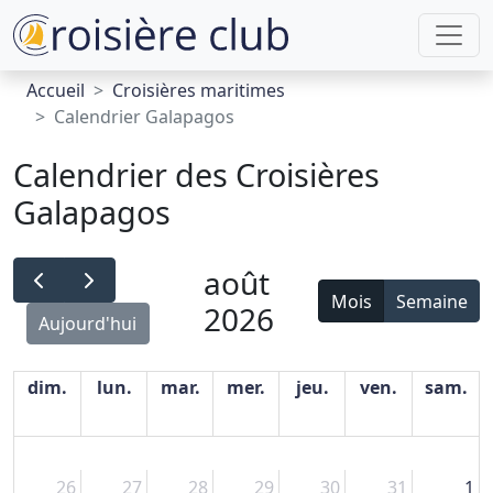
Accueil
Croisières maritimes
Calendrier Galapagos
Calendrier des Croisières
Galapagos
août
Mois
Semaine
2026
Aujourd'hui
dim.
lun.
mar.
mer.
jeu.
ven.
sam.
26
27
28
29
30
31
1