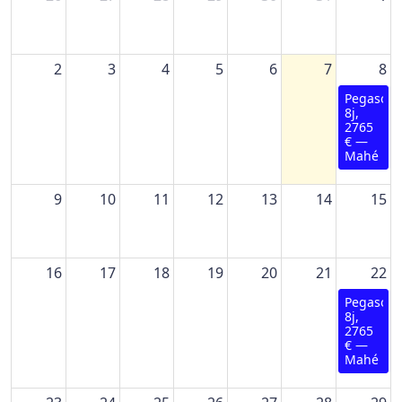
2
3
4
5
6
7
8
Pegasos,
8j,
2765
€ —
Mahé
9
10
11
12
13
14
15
16
17
18
19
20
21
22
Pegasos,
8j,
2765
€ —
Mahé