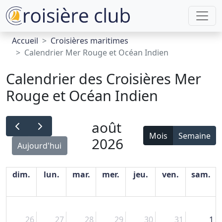
Accueil
Croisières maritimes
Calendrier Mer Rouge et Océan Indien
Calendrier des Croisières Mer
Rouge et Océan Indien
août
Mois
Semaine
2026
Aujourd'hui
dim.
lun.
mar.
mer.
jeu.
ven.
sam.
26
27
28
29
30
31
1