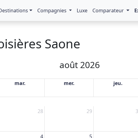
Destinations
Compagnies
Luxe
Comparateur
E
oisières Saone
août 2026
mar.
mer.
jeu.
28
29
4
5