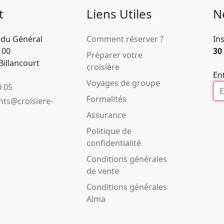
t
Liens Utiles
N
 du Général
Comment réserver ?
In
100
30
Préparer votre
illancourt
croisière
En
Voyages de groupe
0 05
Formalités
ents@croisiere-
Assurance
Politique de
confidentialité
Conditions générales
de vente
Conditions générales
Alma