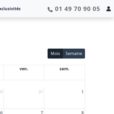
01 49 70 90 05
xclusivités
Mois
Semaine
ven.
sam.
30
31
1
6
7
8