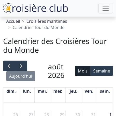
Accueil
Croisières maritimes
Calendrier Tour du Monde
Calendrier des Croisières Tour
du Monde
août
Mois
Semaine
2026
Aujourd'hui
dim.
lun.
mar.
mer.
jeu.
ven.
sam.
26
27
28
29
30
31
1