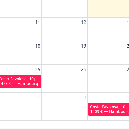
11
12
18
19
25
26
Costa Favolosa, 10j,
1478 € — Hambourg
1
2
Costa Favolosa, 10j,
1209 € — Hambour