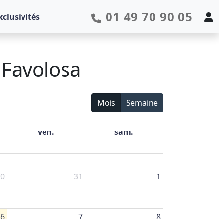
01 49 70 90 05
xclusivités
 Favolosa
Mois
Semaine
ven.
sam.
30
31
1
6
7
8