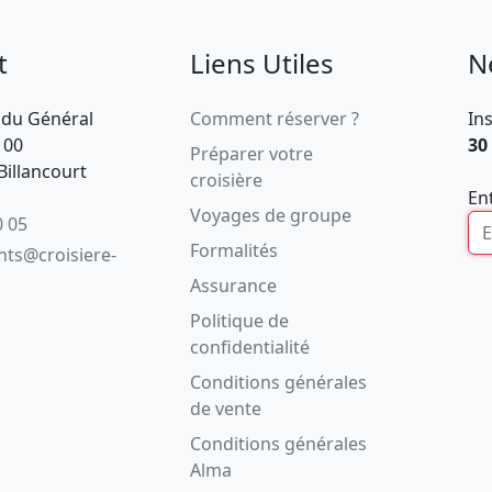
t
Liens Utiles
N
 du Général
Comment réserver ?
In
100
30
Préparer votre
illancourt
croisière
En
Voyages de groupe
0 05
Formalités
ents@croisiere-
Assurance
Politique de
confidentialité
Conditions générales
de vente
Conditions générales
Alma