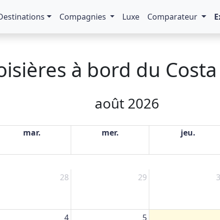
Destinations
Compagnies
Luxe
Comparateur
E
oisières à bord du Costa
août 2026
mar.
mer.
jeu.
28
29
4
5