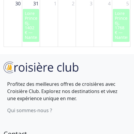
30
31
1
2
3
4
5
Loire
Loire
Princesse,
Princesse
6j,
6j,
1402
1768
€ —
€ —
Nantes
Nantes
Profitez des meilleures offres de croisières avec
Croisière Club. Explorez nos destinations et vivez
une expérience unique en mer.
Qui sommes-nous ?
Contact