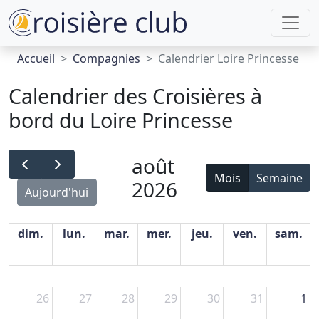
Accueil
Compagnies
Calendrier Loire Princesse
Calendrier des Croisières à
bord du Loire Princesse
août
Mois
Semaine
2026
Aujourd'hui
dim.
lun.
mar.
mer.
jeu.
ven.
sam.
26
27
28
29
30
31
1