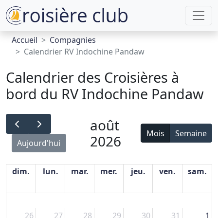
Accueil
Compagnies
Calendrier RV Indochine Pandaw
Calendrier des Croisières à
bord du RV Indochine Pandaw
août
Mois
Semaine
2026
Aujourd'hui
dim.
lun.
mar.
mer.
jeu.
ven.
sam.
26
27
28
29
30
31
1