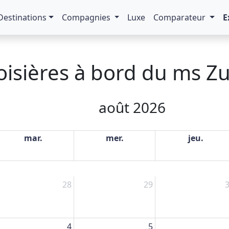
Destinations
Compagnies
Luxe
Comparateur
E
oisières à bord du ms 
août 2026
mar.
mer.
jeu.
28
29
4
5