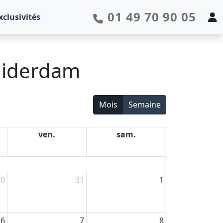
01 49 70 90 05
xclusivités
Zuiderdam
Mois
Semaine
ven.
sam.
30
31
1
6
7
8