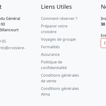
t
Liens Utiles
N
 du Général
Comment réserver ?
In
100
30
Préparer votre
illancourt
croisière
En
Voyages de groupe
0 05
Formalités
ents@croisiere-
Assurance
Politique de
confidentialité
Conditions générales
de vente
Conditions générales
Alma