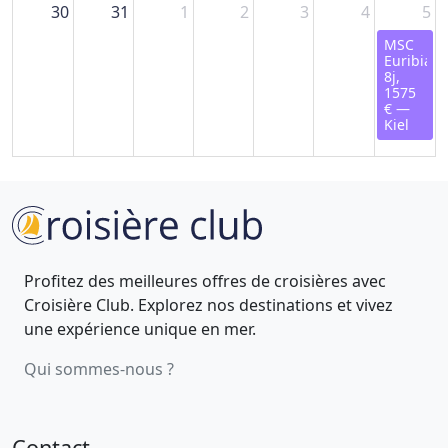
30
31
1
2
3
4
5
MSC
Euribia,
8j,
1575
€ —
Kiel
Profitez des meilleures offres de croisières avec
Croisière Club. Explorez nos destinations et vivez
une expérience unique en mer.
Qui sommes-nous ?
Contact