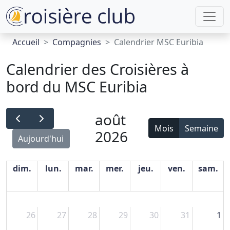
Accueil
Compagnies
Calendrier MSC Euribia
Calendrier des Croisières à
bord du MSC Euribia
août
Mois
Semaine
2026
Aujourd'hui
dim.
lun.
mar.
mer.
jeu.
ven.
sam.
26
27
28
29
30
31
1