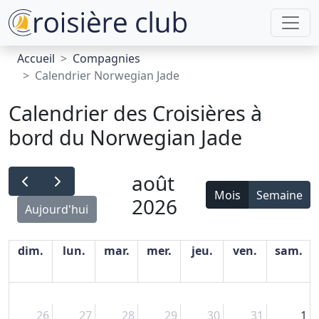
Accueil
Compagnies
Calendrier Norwegian Jade
Calendrier des Croisières à
bord du Norwegian Jade
août
Mois
Semaine
2026
Aujourd'hui
dim.
lun.
mar.
mer.
jeu.
ven.
sam.
26
27
28
29
30
31
1