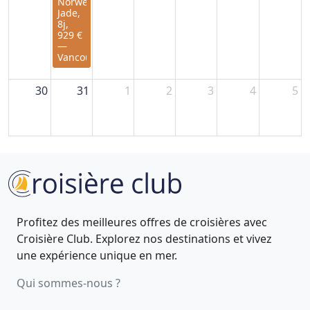
Norwegian
Jade,
8j,
929 €
—
Vancouver
30
31
1
2
3
4
5
Profitez des meilleures offres de croisières avec
Croisière Club. Explorez nos destinations et vivez
une expérience unique en mer.
Qui sommes-nous ?