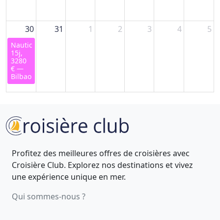
30
31
1
2
3
4
5
Nautica,
15j,
3280
€ —
Bilbao
Profitez des meilleures offres de croisières avec
Croisière Club. Explorez nos destinations et vivez
une expérience unique en mer.
Qui sommes-nous ?