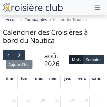
Accueil
Compagnies
Calendrier Nautica
Calendrier des Croisières à
bord du Nautica
août
Mois
Semaine
2026
Aujourd'hui
dim.
lun.
mar.
mer.
jeu.
ven.
sam.
26
27
28
29
30
31
1