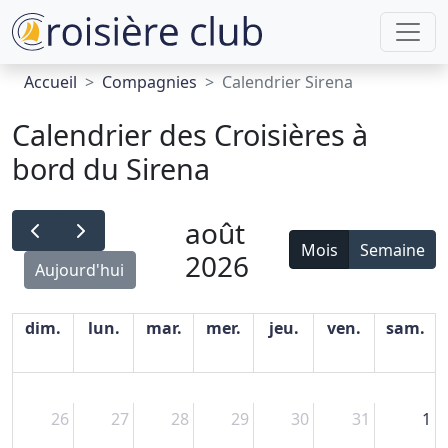
Accueil
Compagnies
Calendrier Sirena
Calendrier des Croisières à
bord du Sirena
août
Mois
Semaine
2026
Aujourd'hui
dim.
lun.
mar.
mer.
jeu.
ven.
sam.
26
27
28
29
30
31
1