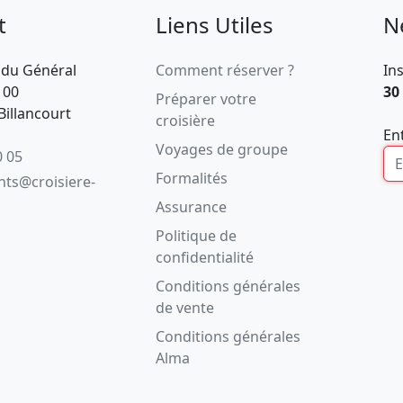
t
Liens Utiles
N
 du Général
Comment réserver ?
In
100
30
Préparer votre
illancourt
croisière
En
Voyages de groupe
0 05
Formalités
ents@croisiere-
Assurance
Politique de
confidentialité
Conditions générales
de vente
Conditions générales
Alma