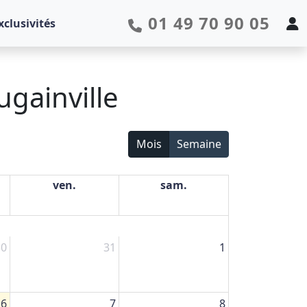
01 49 70 90 05
xclusivités
ugainville
Mois
Semaine
ven.
sam.
30
31
1
6
7
8