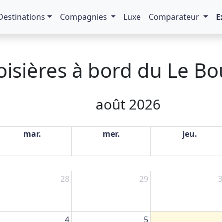
Destinations
Compagnies
Luxe
Comparateur
E
oisières à bord du Le Bo
août 2026
mar.
mer.
jeu.
28
29
4
5