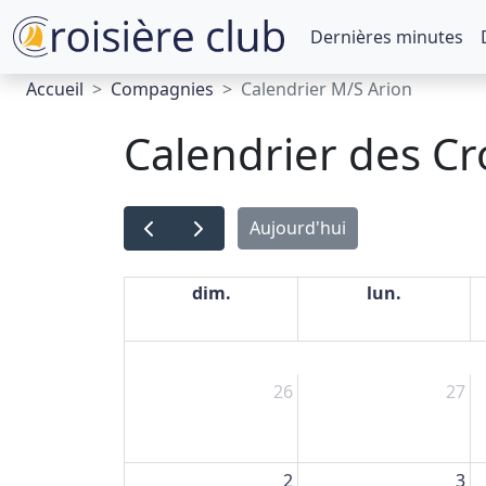
Dernières minutes
Accueil
Compagnies
Calendrier M/S Arion
Calendrier des Cr
Aujourd'hui
dim.
lun.
26
27
2
3