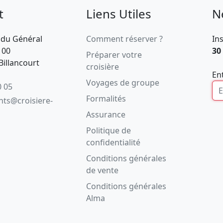
t
Liens Utiles
N
 du Général
Comment réserver ?
In
100
30
Préparer votre
illancourt
croisière
En
Voyages de groupe
0 05
Formalités
ents@croisiere-
Assurance
Politique de
confidentialité
Conditions générales
de vente
Conditions générales
Alma