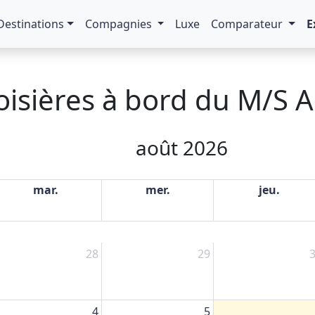
Destinations
Compagnies
Luxe
Comparateur
E
oisières à bord du M/S A
août 2026
mar.
mer.
jeu.
28
29
4
5