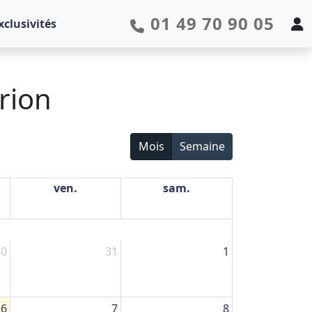
01 49 70 90 05
xclusivités
rion
Mois
Semaine
ven.
sam.
30
31
1
6
7
8