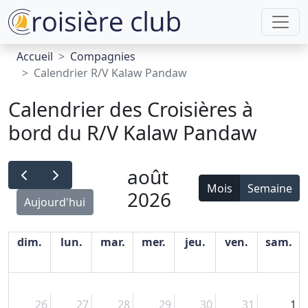
Accueil
Compagnies
Calendrier R/V Kalaw Pandaw
Calendrier des Croisières à
bord du R/V Kalaw Pandaw
août
Mois
Semaine
2026
Aujourd'hui
dim.
lun.
mar.
mer.
jeu.
ven.
sam.
26
27
28
29
30
31
1