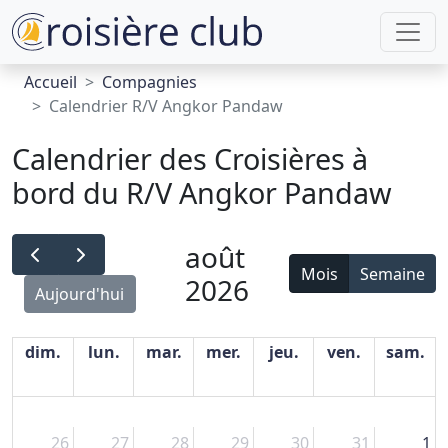
Accueil
Compagnies
Calendrier R/V Angkor Pandaw
Calendrier des Croisières à
bord du R/V Angkor Pandaw
août
Mois
Semaine
2026
Aujourd'hui
dim.
lun.
mar.
mer.
jeu.
ven.
sam.
26
27
28
29
30
31
1