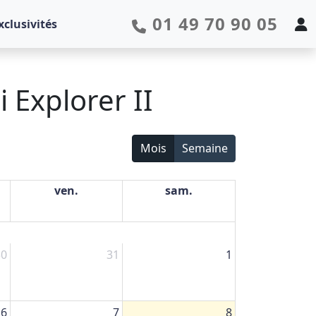
01 49 70 90 05
xclusivités
 Explorer II
Mois
Semaine
ven.
sam.
30
31
1
6
7
8