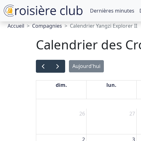
Dernières minutes
Accueil
Compagnies
Calendrier Yangzi Explorer II
Calendrier des Cro
Aujourd'hui
dim.
lun.
26
27
2
3