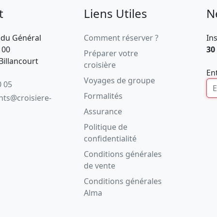
t
Liens Utiles
N
 du Général
Comment réserver ?
In
100
30
Préparer votre
illancourt
croisière
En
Voyages de groupe
0 05
Formalités
ents@croisiere-
Assurance
Politique de
confidentialité
Conditions générales
de vente
Conditions générales
Alma