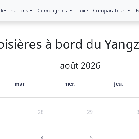
Destinations
Compagnies
Luxe
Comparateur
E
isières à bord du Yangzi
août 2026
mar.
mer.
jeu.
28
29
4
5