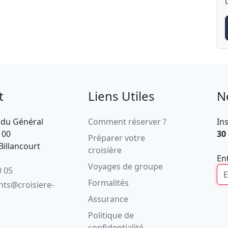
t
Liens Utiles
N
 du Général
Comment réserver ?
In
100
30
Préparer votre
illancourt
croisière
En
Voyages de groupe
0 05
Formalités
ents@croisiere-
Assurance
Politique de
confidentialité