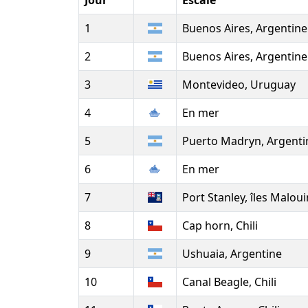
Jour
Escale
1
Buenos Aires, Argentine
2
Buenos Aires, Argentine
3
Montevideo, Uruguay
4
En mer
5
Puerto Madryn, Argenti
6
En mer
7
Port Stanley, îles Malou
8
Cap horn, Chili
9
Ushuaia, Argentine
10
Canal Beagle, Chili