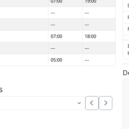
07:00
19:00
---
---
---
---
07:00
18:00
---
---
05:00
---
D
s