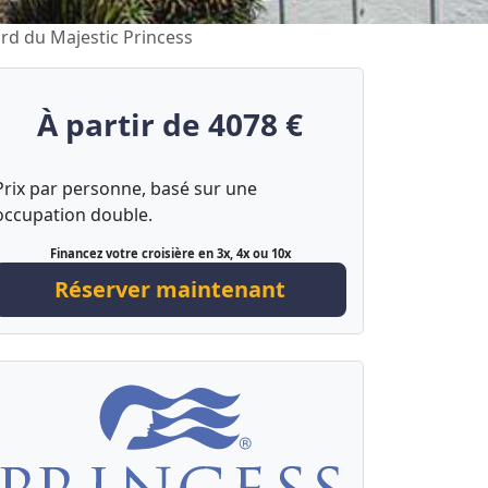
ord du Majestic Princess
À partir de 4078 €
Prix par personne, basé sur une
occupation double.
Financez votre croisière en 3x, 4x ou 10x
Réserver maintenant