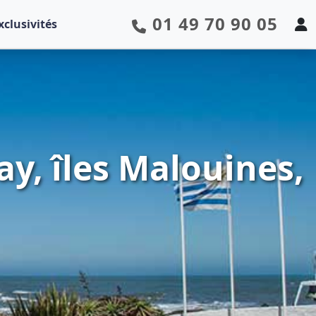
01 49 70 90 05
xclusivités
ay, îles Malouines,