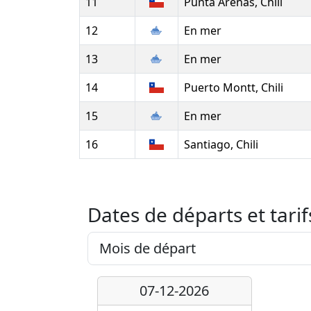
11
Punta Arenas, Chili
12
En mer
13
En mer
14
Puerto Montt, Chili
15
En mer
16
Santiago, Chili
Dates de départs et tarif
07-12-2026