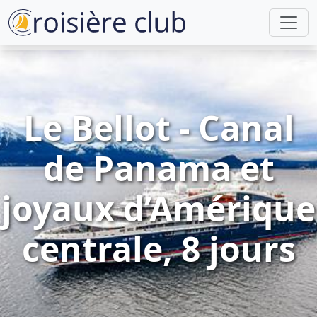
Le Bellot - Canal
de Panama et
joyaux d’Amérique
centrale, 8 jours