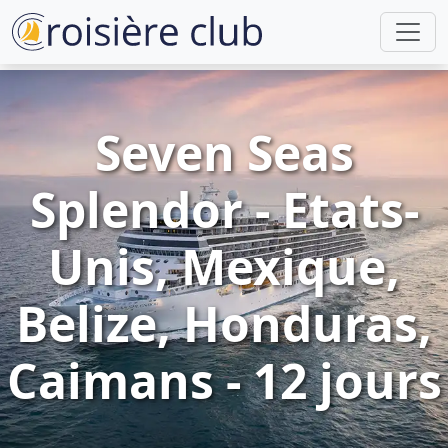
Seven Seas
Splendor - Etats-
Unis, Mexique,
Belize, Honduras,
Caimans - 12 jours