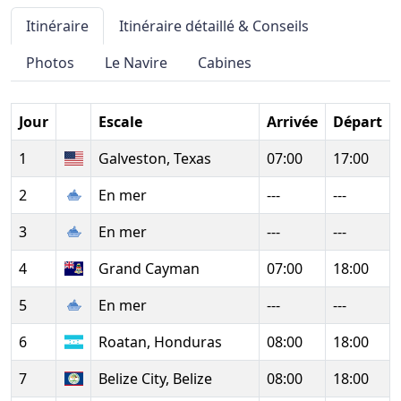
Itinéraire
Itinéraire détaillé & Conseils
Photos
Le Navire
Cabines
Jour
Escale
Arrivée
Départ
1
Galveston, Texas
07:00
17:00
2
En mer
---
---
3
En mer
---
---
4
Grand Cayman
07:00
18:00
5
En mer
---
---
6
Roatan, Honduras
08:00
18:00
7
Belize City, Belize
08:00
18:00