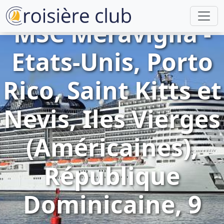
MSC Meraviglia -
Etats-Unis, Porto
Rico, Saint Kitts et
Nevis, Iles Vierges
(Américaines),
République
Dominicaine, 9