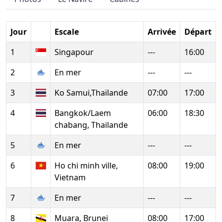
Jour
Escale
Arrivée
Départ
1
Singapour
---
16:00
2
En mer
---
---
3
Ko Samui,Thaïlande
07:00
17:00
4
Bangkok/Laem
06:00
18:30
chabang, Thailande
5
En mer
---
---
6
Ho chi minh ville,
08:00
19:00
Vietnam
7
En mer
---
---
8
Muara, Brunei
08:00
17:00