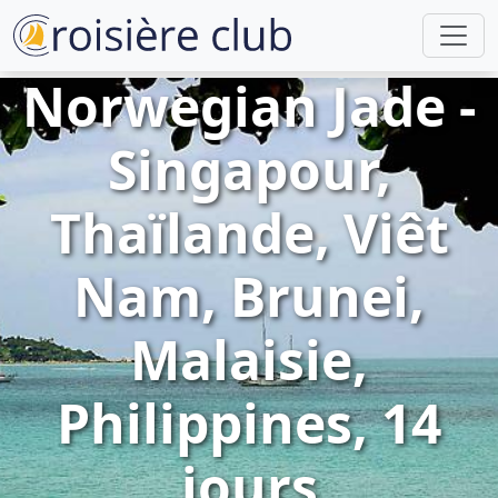
Norwegian Jade -
Singapour,
Thaïlande, Viêt
Nam, Brunei,
Malaisie,
Philippines, 14
jours