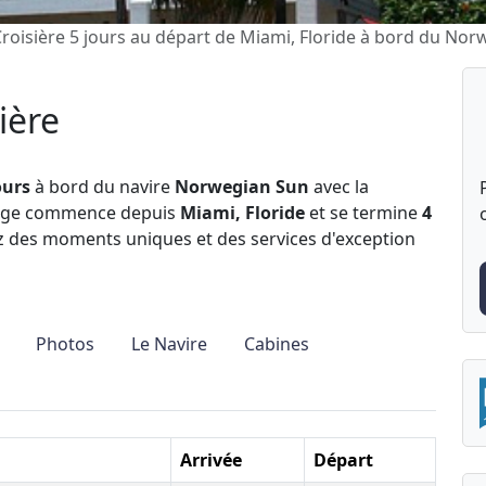
roisière 5 jours au départ de Miami, Floride à bord du No
ière
ours
à bord du navire
Norwegian Sun
avec la
yage commence depuis
Miami, Floride
et se termine
4
z des moments uniques et des services d'exception
Photos
Le Navire
Cabines
Arrivée
Départ