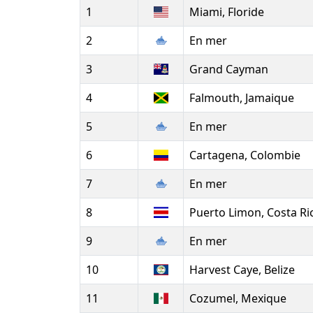
1
Miami, Floride
2
En mer
3
Grand Cayman
4
Falmouth, Jamaique
5
En mer
6
Cartagena, Colombie
7
En mer
8
Puerto Limon, Costa Ri
9
En mer
10
Harvest Caye, Belize
11
Cozumel, Mexique