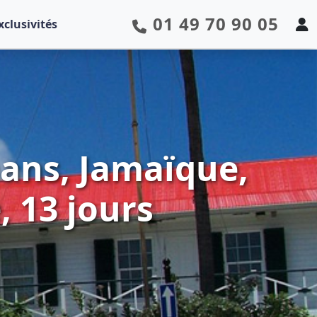
01 49 70 90 05
xclusivités
mans, Jamaïque,
, 13 jours