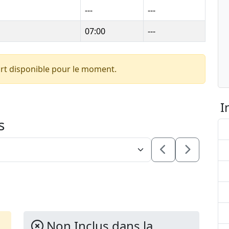
---
---
07:00
---
rt disponible pour le moment.
I
s
Non Inclus dans la