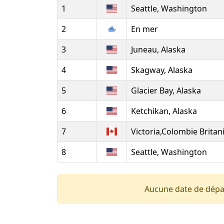
1
Seattle, Washington
2
En mer
3
Juneau, Alaska
4
Skagway, Alaska
5
Glacier Bay, Alaska
6
Ketchikan, Alaska
7
Victoria,Colombie Britan
8
Seattle, Washington
Aucune date de dépa