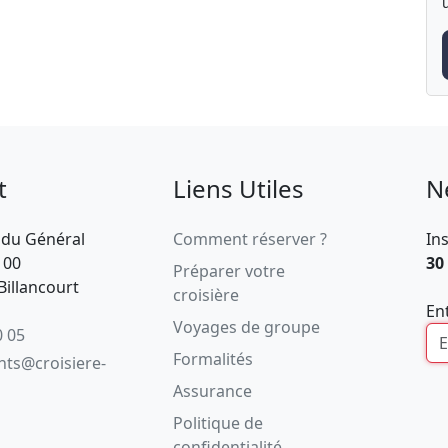
t
Liens Utiles
N
 du Général
Comment réserver ?
In
100
30
Préparer votre
illancourt
croisière
En
Voyages de groupe
0 05
Formalités
ents@croisiere-
Assurance
Politique de
confidentialité