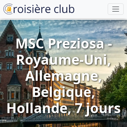
MSC Preziosa -
Royaume-Uni,
Allemagne,
Belgique,
Hollande, 7 jours