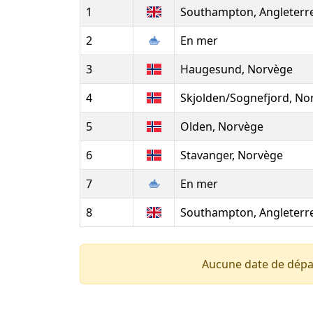
1
Southampton, Angleterr
2
En mer
3
Haugesund, Norvège
4
Skjolden/Sognefjord, No
5
Olden, Norvège
6
Stavanger, Norvège
7
En mer
8
Southampton, Angleterr
Aucune date de dépa