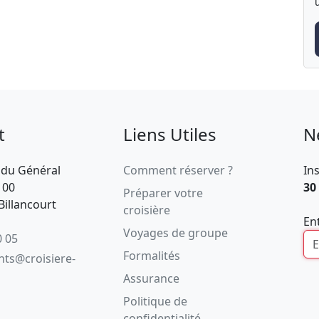
t
Liens Utiles
N
 du Général
Comment réserver ?
In
100
30
Préparer votre
illancourt
croisière
En
Voyages de groupe
0 05
Formalités
ents@croisiere-
Assurance
Politique de
confidentialité