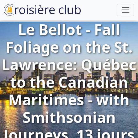
Le Bellot - Fall
Foliage on the St.
Lawrence: Québec
to the Canadian
Maritimes - with
Smithsonian
Journeys, 13 jours