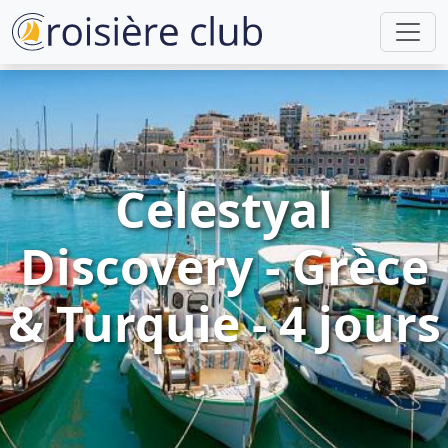
Celestyal
Discovery - Grèce
& Turquie - 4 jours