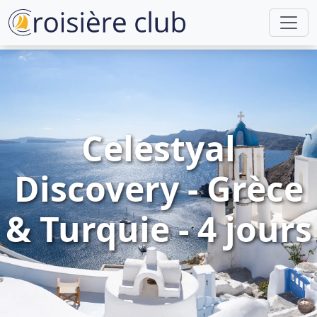
Celestyal
Discovery - Grèce
& Turquie - 4 jours