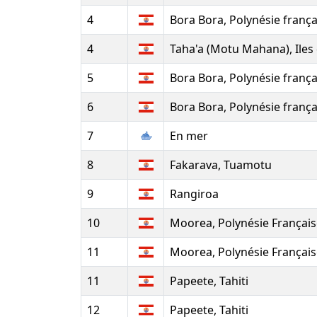
4
Bora Bora, Polynésie frança
4
Taha'a (Motu Mahana), Iles 
5
Bora Bora, Polynésie frança
6
Bora Bora, Polynésie frança
7
En mer
8
Fakarava, Tuamotu
9
Rangiroa
10
Moorea, Polynésie Français
11
Moorea, Polynésie Français
11
Papeete, Tahiti
12
Papeete, Tahiti