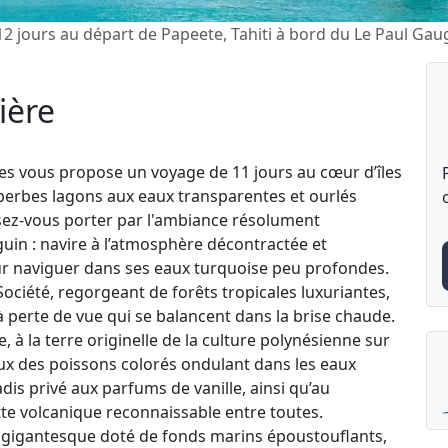
12 jours au départ de Papeete, Tahiti à bord du Le Paul Gau
ière
es vous propose un voyage de 11 jours au cœur d’îles
uperbes lagons aux eaux transparentes et ourlés
issez-vous porter par l'ambiance résolument
uin : navire à l’atmosphère décontractée et
ur naviguer dans ses eaux turquoise peu profondes.
Société, regorgeant de forêts tropicales luxuriantes,
à perte de vue qui se balancent dans la brise chaude.
 à la terre originelle de la culture polynésienne sur
eux des poissons colorés ondulant dans les eaux
is privé aux parfums de vanille, ainsi qu’au
te volcanique reconnaissable entre toutes.
l gigantesque doté de fonds marins époustouflants,