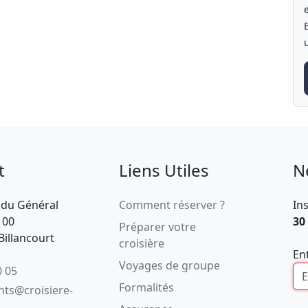
t
Liens Utiles
N
 du Général
Comment réserver ?
In
100
30
Préparer votre
illancourt
croisière
En
Voyages de groupe
0 05
Formalités
ents@croisiere-