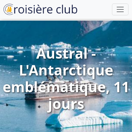
Austral -
L'Antarctique
emblématique, 11
jours