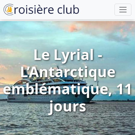
Le Lyrial -
L’Antarctique
emblématique, 11
jours