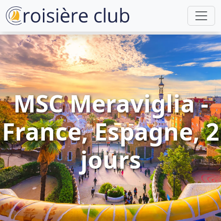
MSC Meraviglia -
France, Espagne, 2
jours